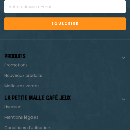
SOUSCRIRE
PRODUITS

Promotions
Nouveaux produits
Meilleures ventes
LA PETITE MALLE CAFÉ JEUX

Livraison
Mentions légales
Conditions d'utilisation