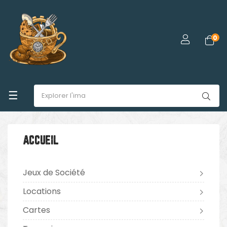
0
Basculer
☰
la
navigation
ACCUEIL
Jeux de Société
Locations
Cartes